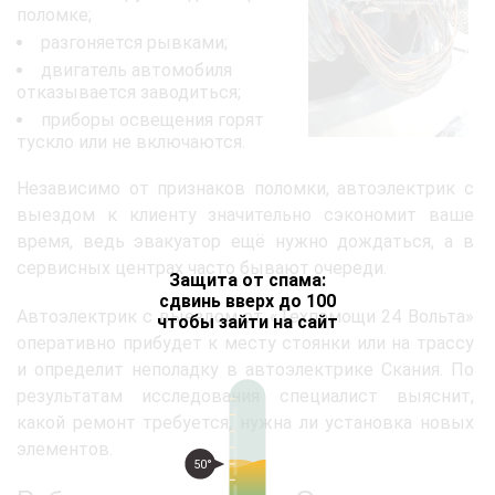
поломке;
разгоняется рывками;
двигатель автомобиля
отказывается заводиться;
приборы освещения горят
тускло или не включаются.
Независимо от признаков поломки, автоэлектрик с
выездом к клиенту значительно сэкономит ваше
время, ведь эвакуатор ещё нужно дождаться, а в
сервисных центрах часто бывают очереди.
Защита от спама:
сдвинь вверх до 100
Автоэлектрик с выездом от «Техпомощи 24 Вольта»
чтобы зайти на сайт
оперативно прибудет к месту стоянки или на трассу
и определит неполадку в автоэлектрике Скания. По
результатам исследования специалист выяснит,
какой ремонт требуется, нужна ли установка новых
элементов.
50°