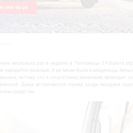
99) 999-90-24
Керакс
мум несколько раз в неделю в Техпомощь 24 Вольта обр
 не заводится грузовик. В их числе были и владельцы Renau
альных, потому что к отсутствию зажигания приводит око
ической. Даже встречаются случаи, когда находили сра
тном средстве.