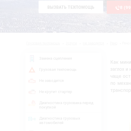
ВЫЗВАТЬ ТЕХПОМОЩЬ
8 (9
Грузовая техпомощь
Услуги
Не заводится
Рено
Рено 
Замена сцепления
Как мини
заглох и
Грузовая техпомощь
чаще ост
Не заводится
по механ
транспор
Не крутит стартер
Диагностика грузовика перед
покупкой
Диагностика грузовых
автомобилей