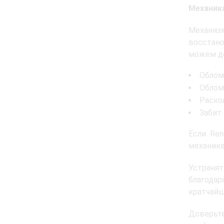
Механик
Механизм
восстан
можем до
Облом
Облом
Раско
Забит
Если Ren
механике
Устраня
благода
кратчайш
Доверь