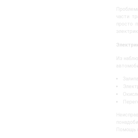
Проблема
части тр
просто п
электрик
Электри
Из наблю
автомоби
Залипа
Элект
Окисл
Перег
Неиспра
понадоби
Помощь п