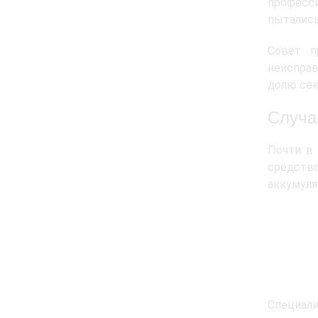
професси
пытались
Совет: 
неисправ
долю сек
Случа
Почти в 
средств
аккумуля
Специали