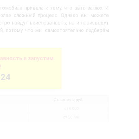
омобиле привела к тому, что авто заглох. И
более сложный процесс. Однако вы можете
тро найдут неисправность, но и произведут
ей, потому что мы самостоятельно подберём
авность и запустим
!
-24
Стоимость, руб.
от 6 000
от 50 / км