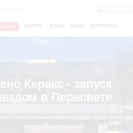
Выбран город:
Пе
Свободных мас
ОПЛАТА
О НАС
ЦЕНЫ
КОНТАКТЫ
УСЛУГИ
ено Керакс - запуск
ыездом в Пересвете
езём запчасти, отремонтируем грузовик на месте поломк