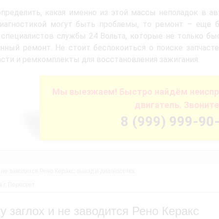
пределить, какая именно из этой массы неполадок в авт
диагностикой могут быть проблемы, то ремонт – еще 
специалистов службы 24 Вольта, которые не только быс
нный ремонт. Не стоит беспокоиться о поиске запчаст
асти и ремкомплекты для восстановления зажигания.
Мы выезжаем! Быстро найдём неиспр
двигатель. Звоните
8 (999) 999-90
 не заводится Рено Керакс: выезд и диагностика
 г. Пересвет
у заглох и не заводится Рено Керакс