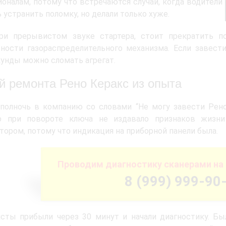
оналам, потому что встречаются случаи, когда водители
 устранить поломку, но делали только хуже.
при прерывистом звуке стартера, стоит прекратить п
ности газораспределительного механизма. Если завест
унды можно сломать агрегат.
й ремонта Рено Керакс из опыта
полночь в компанию со словами “Не могу завести Рено
о при повороте ключа не издавало признаков жизни
тором, потому что индикация на приборной панели была.
Проводим диагностику сканерами на 
8 (999) 999-90
сты прибыли через 30 минут и начали диагностику. Был