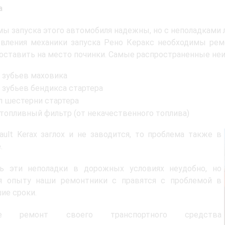
а
ы запуска этого автомобиля надежны, но с неполадками
овления механики запуска Рено Керакс необходимы ре
ставить на место починки. Самые распространенные неис
 зубьев маховика
 зубьев бендикса стартера
л шестерни стартера
 топливный фильтр (от некачественного топлива)
ault Kerax заглох и не заводится, то проблема также в
.
ть эти неполадки в дорожных условиях неудобно, но
ря опыту наши ремонтники с правятся с проблемой в
ие сроки.
те ремонт своего транспортного средства