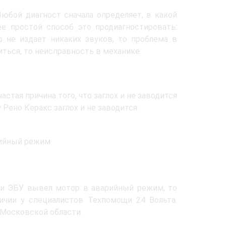
юбой диагност сначала определяет, в какой
е простой способ это продиагностировать:
р не издает никаких звуков, то проблема в
ться, то неисправность в механике.
стая причина того, что заглох и не заводится
Рено Керакс заглох и не заводится:
рийный режим
ли ЭБУ вывел мотор в аварийный режим, то
ичии у специалистов Техпомощи 24 Вольта.
 Московской области.