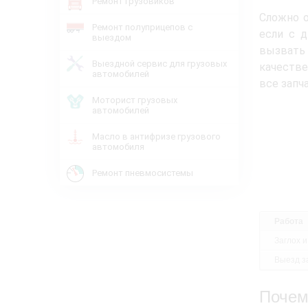
Ремонт грузовиков
Сложно о
Ремонт полуприцепов с
если с 
выездом
вызвать 
Выездной сервис для грузовых
качестве
автомобилей
все запч
Моторист грузовых
автомобилей
Масло в антифризе грузового
автомобиля
Ремонт пневмосистемы
Работа
Заглох и
Выезд за
Почем