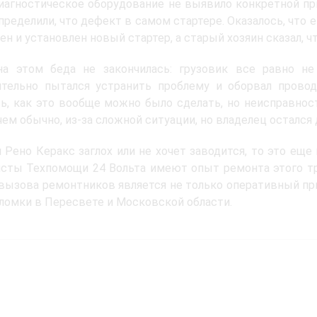
иагностическое оборудование не выявило конкретной пр
пределили, что дефект в самом стартере. Оказалось, что 
ен и установлен новый стартер, а старый хозяин сказал, ч
на этом беда не закончилась: грузовик все равно не 
тельно пытался устранить проблему и оборвал провод,
ь, как это вообще можно было сделать, но неисправнос
чем обычно, из-за сложной ситуации, но владелец остался 
 Рено Керакс заглох или не хочет заводится, то это еще 
сты Техпомощи 24 Вольта имеют опыт ремонта этого тр
ызова ремонтников является не только оперативный при
ломки в Пересвете и Московской области.