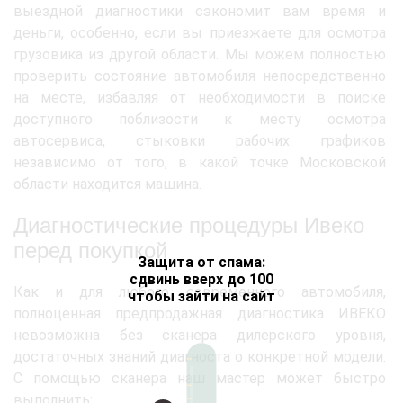
выездной диагностики сэкономит вам время и
деньги, особенно, если вы приезжаете для осмотра
грузовика из другой области. Мы можем полностью
проверить состояние автомобиля непосредственно
на месте, избавляя от необходимости в поиске
доступного поблизости к месту осмотра
автосервиса, стыковки рабочих графиков
независимо от того, в какой точке Московской
области находится машина.
Диагностические процедуры Ивеко
перед покупкой
Защита от спама:
сдвинь вверх до 100
Как и для любого современного автомобиля,
чтобы зайти на сайт
полноценная предпродажная диагностика ИВЕКО
невозможна без сканера дилерского уровня,
достаточных знаний диагноста о конкретной модели.
С помощью сканера наш мастер может быстро
выполнить: