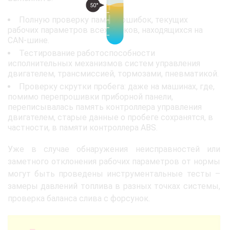
50°
Полную проверку памяти ошибок, текущих
рабочих параметров всех блоков, находящихся на
CAN-шине.
Тестирование работоспособности
исполнительных механизмов систем управления
двигателем, трансмиссией, тормозами, пневматикой.
Проверку скрутки пробега: даже на машинах, где,
помимо перепрошивки приборной панели,
переписывалась память контроллера управления
двигателем, старые данные о пробеге сохранятся, в
частности, в памяти контроллера ABS.
Уже в случае обнаружения неисправностей или
заметного отклонения рабочих параметров от нормы
могут быть проведены инструментальные тесты –
замеры давлений топлива в разных точках системы,
проверка баланса слива с форсунок.