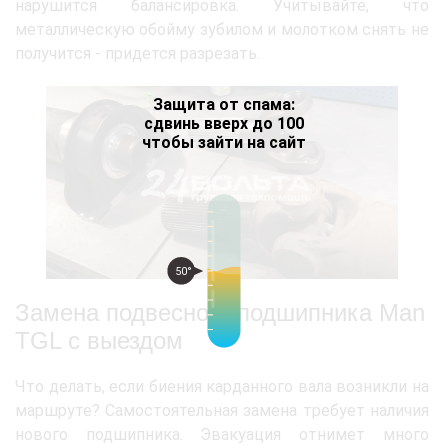
нарушится балансировка. Учитывайте, что
металлическую обойму зубилом и молотком снять не
получится - придется разрезать.
Защита от спама:
сдвинь вверх до 100
чтобы зайти на сайт
50°
Замена подвесного подшипника Мan
TGL с выездом
Что делать, если биения карданного вала возникли на
маршруте? Самостоятельная замена требует наличия
нового подшипника. Эвакуация отнимет много