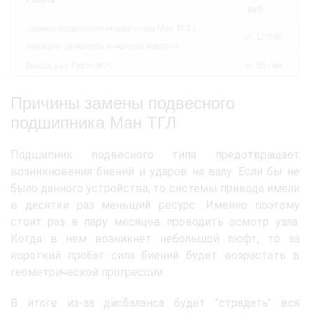
Работа
руб.
Замена подвесного подшипника Ман ТГЛ с
от 12 000
выездом: демонтаж и монтаж кардана
Выезд за г. Пересвет
от 50 / км
Причины замены подвесного
подшипника Ман ТГЛ
Подшипник подвесного типа предотвращает
возникновения биений и ударов на валу. Если бы не
было данного устройства, то системы привода имели
в десятки раз меньший ресурс. Именно поэтому
стоит раз в пару месяцев проводить осмотр узла.
Когда в нем возникнет небольшой люфт, то за
короткий пробег сила биений будет возрастать в
геометрической прогрессии.
В итоге из-за дисбаланса будет "страдать" вся