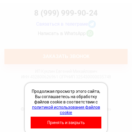
8 (999) 999-90-24
Связаться в телеграме
Написать в WhatsApp
ЗАКАЗАТЬ ЗВОНОК
ИП Куклин Евгений Михайлович
ИНН 432800626961 ОГРНИП 325430000035748
Политика конфиденциальности
Продолжая просмотр этого сайта,
Политика Cookies
Вы соглашаетесь на обработку
Пользовательское соглашение
файлов cookie в соответствии с
политикой использования файлов
© 2026 «Грузовая техпомощь 24 Вольта»
cookie
Принять и закрыть