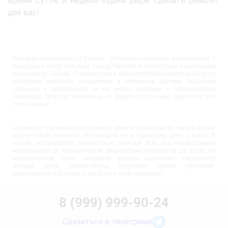
время суток и недели будем рады сделать ремонт
для вас!
Грузовая техпомощь 24 Вольта - это ремонт грузовых автомобилей с
выездом к месту поломки. Город Пересвет и область мы охватываем
выездом до 300 км. Ремонтируем и диагностируем неисправности по
электрике, механике, пневматике и топливной системе. Покупаем
запчасти и доставляем их на место поломки с последующим
ремонтом. Для нас техпомощь на дороге - это не вид заработка, это
стиль жизни!
С нами вы экономите своё время, деньги за эвакуатор, нервы, и если
нужен поиск запчасти, мы найдём их и согласуем цены с вами. В
наших автомобилях технической помощи есть все необходимые
инструменты от компьютерной диагностики грузовиков до работ по
механической части, например замена сцепления. Перевозите
больше груза, развивайтесь, покупайте новые грузовики,
зарабатывайте больше! А мы Вам в этом поможем!
8 (999) 999-90-24
Связаться в телеграме