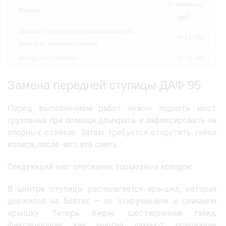
Стоимость,
Работа
руб.
Замена ступичного подшипника Даф 95 с
от 17 000
выездом: снятие/установка
Выезд за г. Пересвет
от 50 / км
Замена передней ступицы ДАФ 95
Перед выполнением работ нужно поднять мост
грузовика при помощи домкрата и зафиксировать на
опорных стойках. Затем требуется открутить гайки
колеса, после чего его снять.
Следующий шаг: опускание тормозных колодок
В центре ступицы располагается крышка, которая
держится на болтах – их откручиваем и снимаем
крышку. Теперь видна шестигранная гайка,
фиксирующая, как многие думают, основание