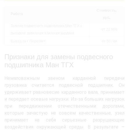
Стоимость,
Работа
руб.
Замена подвесного подшипника Ман ТГХ с
от 12 000
выездом: демонтаж и монтаж кардана
Выезд за г. Пересвет
от 50 / км
Признаки для замены подвесного
подшипника Ман ТГХ
Немаловажным звеном карданной передачи
грузовика считается подвесной подшипник. Он
удерживает равновесие карданного вала, принимает
и передает осевые нагрузки. Из-за больших нагрузок
при передвижении отечественными дорогами,
которые зачастую не совсем качественные, узел
принимает на себя серьезные разрушающие
воздействия окружающей среды. В результате –