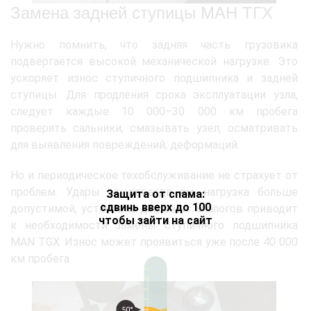
Замена задней ступицы МАН ТГХ
Нужно помнить, что задняя часть грузовика
подвергается высокой механической нагрузке. Это
ускоряет износ ступичного подшипника и задней
ступицы. Для продления срока эксплуатации узла,
следует каждые 10 000–30 000 км пробега
проверять сальники, смазывать узел, осматривать
для выявления повреждений, деформаций.
Но и периодическое техобслуживание не страхует от
проблем. Удары от проезда ям, нагрузка больше
Защита от спама:
сдвинь вверх до 100
допустимой, установка дешевых аналогов приводит
чтобы зайти на сайт
к необходимости замены ступичного подшипника
MAN TGX. Износ может проявиться уже после 40 000
км пробега.
50°