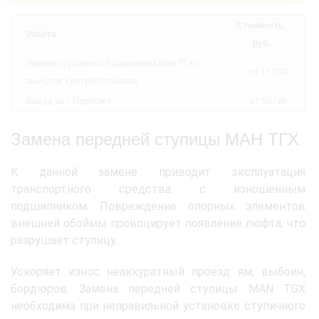
Стоимость,
Работа
руб.
Замена ступичного подшипника Ман ТГХ с
от 17 000
выездом: снятие/установка
Выезд за г. Пересвет
от 50 / км
Замена передней ступицы МАН ТГХ
К данной замене приводит эксплуатация
транспортного средства с изношенным
подшипником. Повреждение опорных элементов
внешней обоймы провоцирует появление люфта, что
разрушает ступицу.
Ускоряет износ неаккуратный проезд ям, выбоин,
бордюров. Замена передней ступицы MAN TGX
необходима при неправильной установке ступичного