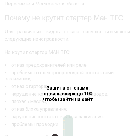
Пересвете и Московской области.
Почему не крутит стартер Ман ТГС
Для различных видов отказа запуска возможны
следующие неисправности.
Не крутит стартер МАН ТГС:
отказ предохранителей или реле;
проблемы с электропроводкой, контактами,
разъемами;
отказ стартера;
Защита от спама:
сдвинь вверх до 100
нарушение контактов силовых проводов;
чтобы зайти на сайт
плохая «масса»;
отказ блока управления;
нарушение контактов замка зажигания;
проблемы проводки.