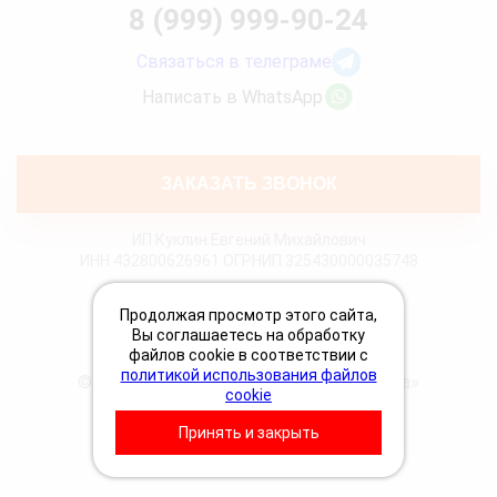
8 (999) 999-90-24
Связаться в телеграме
Написать в WhatsApp
ЗАКАЗАТЬ ЗВОНОК
ИП Куклин Евгений Михайлович
ИНН 432800626961 ОГРНИП 325430000035748
Политика конфиденциальности
Продолжая просмотр этого сайта,
Политика Cookies
Вы соглашаетесь на обработку
Пользовательское соглашение
файлов cookie в соответствии с
политикой использования файлов
© 2026 «Грузовая техпомощь 24 Вольта»
cookie
Принять и закрыть