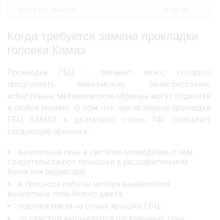
Выезд за г. Пересвет
от 50 / км
Когда требуется замена прокладки
головки Камаз
Прокладка ГБЦ – элемент, износ которого
предсказать невозможно. Безасбестовые,
асбестовые, металлические образцы могут подвести
в любой момент. О том, что нужна замена прокладки
ГБЦ КАМАЗ в двигателях серии 740 сообщают
следующие признаки:
выхлопные газы в системе охлаждения, о чем
свидетельствуют пузырьки в расширительном
бачке или радиаторе;
в процессе работы мотора выделяются
выхлопные газы белого цвета;
подтеки масла на стыке крышки ГБЦ;
со свистом вырываются раскаленные газы;