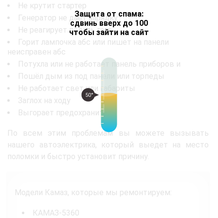
Не крутит стартер
Защита от спама:
Генератор не даёт зарядку
сдвинь вверх до 100
Не реагирует педаль газа
чтобы зайти на сайт
Горит лампочка абс или пишет на панели
неисправен абс
Потухла или не работает панель приборов и
Пошёл дым из под панели или торпеды
Не работает свет или габариты
50°
Заглох на ходу
Выгорает предохранитель
По всем этим проблемам вы можете вызывать
нашего автоэлектрика, который выедет на место
поломки и быстро установит причину.
Модели Камаз, которые мы ремонтируем:
КАМАЗ-5360