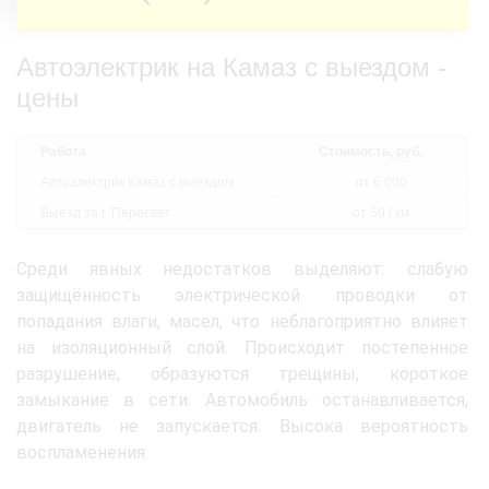
Автоэлектрик на Камаз с выездом -
цены
Работа
Стоимость, руб.
Автоэлектрик Камаз с выездом
от 6 000
Выезд за г. Пересвет
от 50 / км
Среди явных недостатков выделяют: слабую
защищённость электрической проводки от
попадания влаги, масел, что неблагоприятно влияет
на изоляционный слой. Происходит постепенное
разрушение, образуются трещины, короткое
замыкание в сети. Автомобиль останавливается,
двигатель не запускается. Высока вероятность
воспламенения.