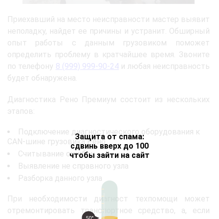
Приехавший на место неисправности мастер выявит
неполадку, найдет ее причины и устранит. Обширный
опыт работы с данным грузовиком поможет
определить проблему в кратчайшее время. Звоните
по телефону
8 (999) 999-90-24
и любая неисправность
будет обнаружена.
Диагностика Рено Премиум состоит из нескольких
этапов:
Подключение диагностического оборудования к
Защита от спама:
CAN-шине грузовика Рено
сдвинь вверх до 100
Считывание ошибок
чтобы зайти на сайт
Выявление не справного узла
Разборка данного узла
При необходимости диагност техпомощи может
отремонтировать транспортное средство, а, если
50°