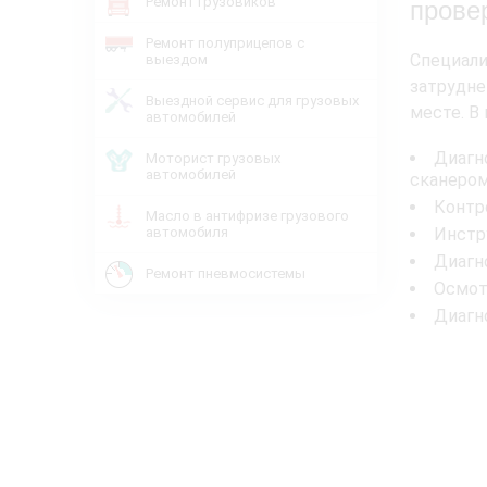
Ремонт грузовиков
прове
Ремонт полуприцепов с
Специал
выездом
затрудне
Выездной сервис для грузовых
месте. В
автомобилей
Диагн
Моторист грузовых
автомобилей
сканером
Контр
Масло в антифризе грузового
автомобиля
Инстр
Диагн
Ремонт пневмосистемы
Осмот
Диагн