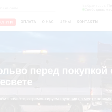
Выбран город:
Пе
Свободных мас
ОПЛАТА
О НАС
ЦЕНЫ
КОНТАКТЫ
УСЛУГИ
ольво перед покупкой 
есвете
езём запчасти, отремонтируем грузовик на месте поломк