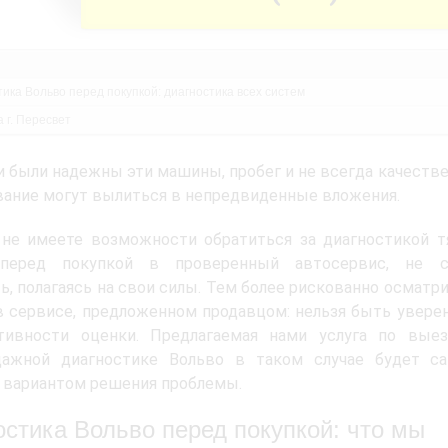
ика Вольво перед покупкой: диагностика всех систем
 г. Пересвет
и были надежны эти машины,
пробег и не всегда качеств
ание могут вылиться в непредвиденные вложения.
не имеете возможности обратиться за диагностикой т
перед покупкой в проверенный автосервис, не с
ь, полагаясь на свои силы. Тем более рискованно осматр
 сервисе, предложенном продавцом: нельзя быть увер
тивности оценки. Предлагаемая нами услуга по выез
дажной диагностике Вольво в таком случае будет с
 вариантом решения проблемы.
остика Вольво перед покупкой: что мы