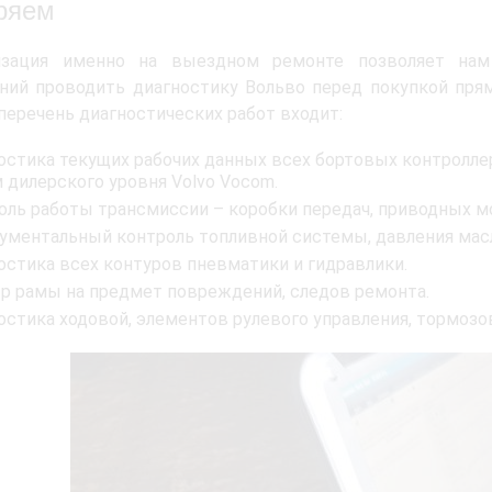
ряем
изация именно на выездном ремонте позволяет нам
ний проводить диагностику Вольво перед покупкой пря
 перечень диагностических работ входит:
остика текущих рабочих данных всех бортовых контроллер
 дилерского уровня Volvo Vocom.
оль работы трансмиссии – коробки передач, приводных м
ументальный контроль топливной системы, давления масл
остика всех контуров пневматики и гидравлики.
р рамы на предмет повреждений, следов ремонта.
остика ходовой, элементов рулевого управления, тормозов