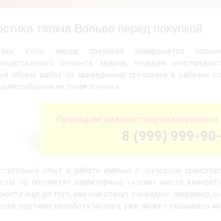
остика тягача Вольво перед покупкой
стика Volvo перед покупкой завершается пол
фицированного ремонта, аварий, текущим неисправно
ый объем работ по приведению грузовика в рабочее со
целесообразна ли такая покупка.
Проводим диагностику сканерами на 
8 (999) 999-90
таточный опыт в работе именно с грузовым транспорто
исты не пропустят характерные «узкие» места конкре
ности еще до того, как они станут очевидны: например, 
щее ощутимо на работу мотора, уже может указывать на