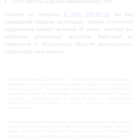
Опыт работы с данной маркой более 5 лет
Звоните по телефону
8 (999) 999-90-24
, мы без
замедления выедем на помощь. Замена ступичного
подшипника займет не более 40 минут, поэтому вы
избежите длительных простоев. Работаем по
Пересвете и Московской области круглосуточно.
Будем рады вам помочь!
Грузовая техпомощь 24 Вольта - это ремонт грузовых автомобилей с
выездом к месту поломки. Город Пересвет и область мы охватываем
выездом до 300 км. Ремонтируем и диагностируем неисправности по
электрике, механике, пневматике и топливной системе. Покупаем
запчасти и доставляем их на место поломки с последующим
ремонтом. Для нас техпомощь на дороге - это не вид заработка, это
стиль жизни!
С нами вы экономите своё время, деньги за эвакуатор, нервы, и если
нужен поиск запчасти, мы найдём их и согласуем цены с вами. В
наших автомобилях технической помощи есть все необходимые
инструменты от компьютерной диагностики грузовиков до работ по