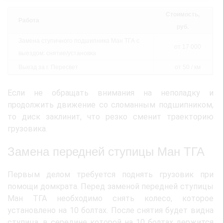
Стоимость,
Работа
руб.
Замена ступичного подшипника Ман ТГА с
от 17 000
выездом: снятие/установка
Выезд за г. Пересвет
от 50 / км
Если не обращать внимания на неполадку и
продолжить движение со сломанным подшипником,
то диск заклинит, что резко сменит траекторию
грузовика.
Замена передней ступицы Ман ТГА
Первым делом требуется поднять грузовик при
помощи домкрата. Перед заменой передней ступицы
Ман ТГА необходимо снять колесо, которое
установлено на 10 болтах. После снятия будет видна
ступица, в середине которой на 10 болтах держится