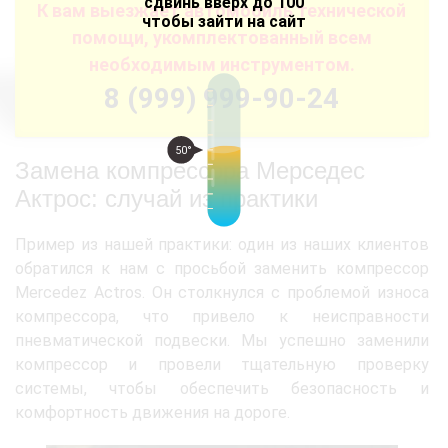
сдвинь вверх до 100
К вам выезжает автомобиль технической
чтобы зайти на сайт
помощи, укомплектованный всем
необходимым инструментом.
8 (999) 999-90-24
50°
Замена компрессора Мерседес
Актрос: случай из практики
Пример из нашей практики: один из наших клиентов
обратился к нам с просьбой заменить компрессор
Mercedez Actros. Он столкнулся с проблемой износа
компрессора, что привело к неисправности
пневматической подвески. Мы успешно заменили
компрессор и провели тщательную проверку
системы, чтобы обеспечить безопасность и
комфортность движения на дороге.