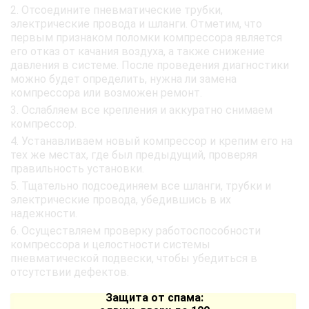
Отсоедините пневматические трубки,
электрические провода и шланги. Отметим, что
первым признаком поломки компрессора является
его отказ от качания воздуха, а также снижение
давления в системе. После проведения диагностики
можно будет определить, нужна ли замена
компрессора или возможен ремонт.
Ослабляем все крепления и аккуратно снимаем
компрессор.
Устанавливаем новый компрессор и крепим его на
тех же местах, где был предыдущий, проверяя
правильность установки.
Тщательно подсоединяем все шланги, трубки и
электрические провода, убедившись в их
надежности.
Осуществляем проверку работоспособности
компрессора и целостности системы
пневматической подвески, чтобы убедиться в
отсутствии дефектов.
Защита от спама: