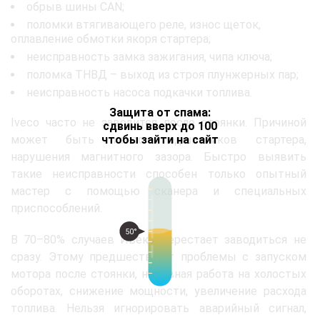
обрыв шины CAN;
поломки втягивающего реле, износ щеток,
оплавление обмотки якоря стартера;
неисправность замка зажигания, чипа ключа;
поломка ТНВД – выход из строя плунжерных пар;
неисправность насоса подкачки топлива.
Защита от спама:
Iveco часто не заводится после стоянки. Причиной
сдвинь вверх до 100
чтобы зайти на сайт
может быть износ подшипников стартера,
нарушения магнитного зазора. Быстро выявить
такие неисправности способен только опытный
мастер с помощью сканера и специальных
приспособлений.
50°
В 70–80% случаев Ивеко перестает заводиться не
сразу. Этому предшествуют проблемы с запуском
мотора после стоянки, неровная работа на холостых
оборотах, снижение мощности, увеличение расхода
топлива. Нельзя игнорировать аварийный сигнал,