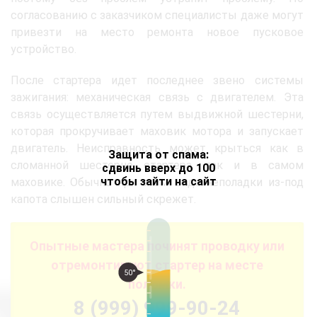
согласованию с заказчиком специалисты даже могут
привезти на место ремонта новое пусковое
устройство.
После стартера идет последнее звено системы
зажигания: механическая связь с двигателем. Эта
связь осуществляется путем выдвижной шестерни,
которая прокручивает маховик мотора и запускает
двигатель. Неисправность может крыться как в
Защита от спама:
сломанной шестерне стартера, так и в самом
сдвинь вверх до 100
чтобы зайти на сайт
маховике. Обычно при этом виде неполадки из-под
капота слышен сильный скрежет.
Опытные мастера починят проводку или
отремонтируют стартер на месте
50°
поломки.
8 (999) 999-90-24