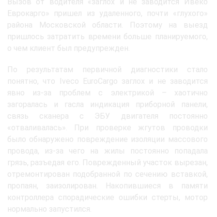
Вызов от водителя «заглох и не заводится Ивеко
Еврокарго» пришел из удаленного, почти «глухого»
района Московской области. Поэтому на выезд
пришлось затратить времени больше планируемого,
о чем клиент был предупрежден.
По результатам первичной диагностики стало
понятно, что Iveco EuroCargo заглох и не заводится
явно из-за проблем с электрикой – хаотично
загоралась и гасла индикация приборной панели,
связь сканера с ЭБУ двигателя постоянно
«отваливалась». При проверке жгутов проводки
было обнаружено повреждение изоляции массового
провода, из-за чего на жилы постоянно попадала
грязь, разъедая его. Поврежденный участок вырезан,
отремонтирован подобранной по сечению вставкой,
пропаян, заизолирован. Накопившиеся в памяти
контроллера спорадические ошибки стерты, мотор
нормально запустился.