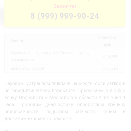
Звоните!
8 (999) 999-90-24
Стоимость,
Работа
руб.
Заглох и не заводится Ивеко Еврокарго: выезд
от 6 000
и диагностика
Выезд за г. Пересвет
от 50 / км
Находим, устраняем поломки на месте, если заглох и
не заводится Ивеко Еврокарго. Приезжаем в любую
точку Пересвета и Московской области в течение 1
часа. Проводим диагностику, определяем причину
неисправности, подберем запчасти, купим и
доставим их к месту ремонта.