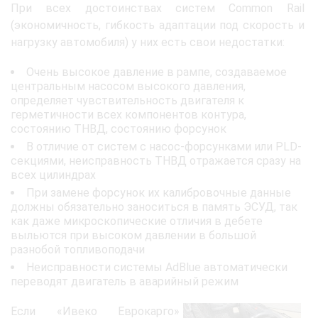
При всех достоинствах систем Common Rail
(экономичность, гибкость адаптации под скорость и
нагрузку автомобиля) у них есть свои недостатки:
Очень высокое давление в рампе, создаваемое
центральным насосом высокого давления,
определяет чувствительность двигателя к
герметичности всех компонентов контура,
состоянию ТНВД, состоянию форсунок
В отличие от систем с насос-форсунками или PLD-
секциями, неисправность ТНВД отражается сразу на
всех цилиндрах
При замене форсунок их калибровочные данные
должны обязательно заноситься в память ЭСУД, так
как даже микроскопические отличия в дебете
выльются при высоком давлении в большой
разнобой топливоподачи
Неисправности системы AdBlue автоматически
переводят двигатель в аварийный режим
Если «Ивеко Еврокарго»