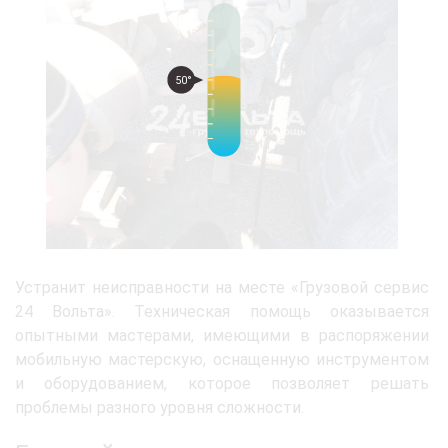
50°
Устранит неисправности на месте «Грузовой сервис
24 Вольта». Техническая помощь оказывается
опытными мастерами, имеющими в распоряжении
мобильную мастерскую, оснащенную инструментом
и оборудованием, которое позволяет решать
проблемы разного уровня сложности.