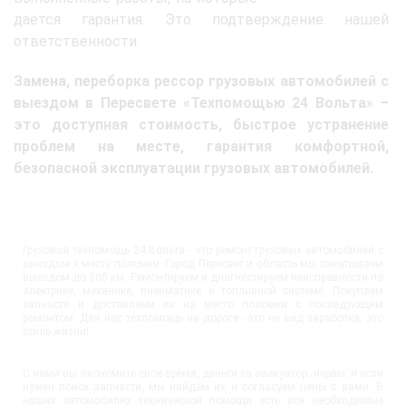
дается гарантия. Это подтверждение нашей
ответственности.
Замена, переборка рессор грузовых автомобилей с
выездом в Пересвете «Техпомощью 24 Вольта» –
это доступная стоимость, быстрое устранение
проблем на месте, гарантия комфортной,
безопасной эксплуатации грузовых автомобилей.
Грузовая техпомощь 24 Вольта - это ремонт грузовых автомобилей с
выездом к месту поломки. Город Пересвет и область мы охватываем
выездом до 300 км. Ремонтируем и диагностируем неисправности по
электрике, механике, пневматике и топливной системе. Покупаем
запчасти и доставляем их на место поломки с последующим
ремонтом. Для нас техпомощь на дороге - это не вид заработка, это
стиль жизни!
С нами вы экономите своё время, деньги за эвакуатор, нервы, и если
нужен поиск запчасти, мы найдём их и согласуем цены с вами. В
наших автомобилях технической помощи есть все необходимые