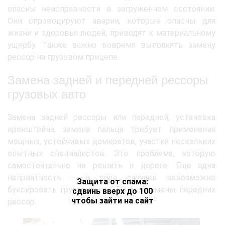
опасны неисправности в загруженном состоянии.
Они спровоцируют аварии, которые опасны для
жизни и здоровья людей, приводят к материальному
ущербу. Также важно вовремя выполнять замену
рессор на грузовом прицепе.
Замена задней и передней рессоры
грузовых авто
Замена задней рессоры или передней, установка
кронштейна, замена пальца требует применения
мощных, устойчивых домкратов, участия нескольких
опытных специалистов. Это проблема, которую
самостоятельно не решить в дороге. Еще одна
неприятность – в ряде случаев невозможно
Защита от спама:
буксировать грузовик на СТО без замены передних
сдвинь вверх до 100
чтобы зайти на сайт
рессор.