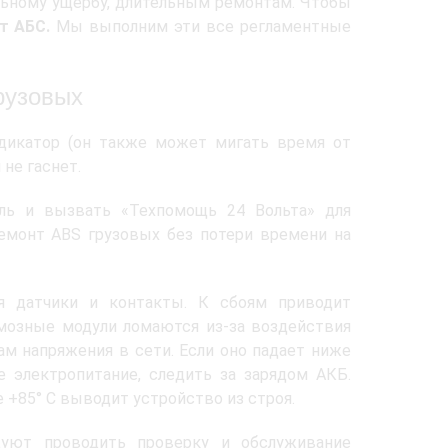
льному ущербу, длительным ремонтам. Чтобы
т АБС.
Мы выполним эти все регламентные
рузовых
ндикатор (он также может мигать время от
 не гаснет.
ель и вызвать «Техпомощь 24 Вольта» для
емонт ABS грузовых без потери времени на
я датчики и контакты. К сбоям приводит
рмозные модули ломаются из-за воздействия
ам напряжения в сети. Если оно падает ниже
е электропитание, следить за зарядом АКБ.
+85° C выводит устройство из строя.
дуют проводить проверку и обслуживание