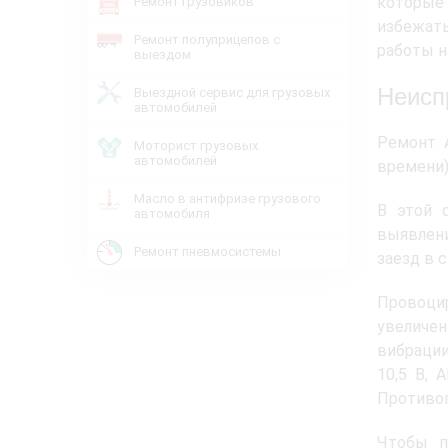
которые 
Ремонт грузовиков
избежат
Ремонт полуприцепов с
работы н
выездом
Неисп
Выездной сервис для грузовых
автомобилей
Ремонт 
Моторист грузовых
автомобилей
времени)
Масло в антифризе грузового
В этой 
автомобиля
выявлени
Ремонт пневмосистемы
заезд в 
Провоци
увеличен
вибрации
10,5 В, 
Противоп
Чтобы п