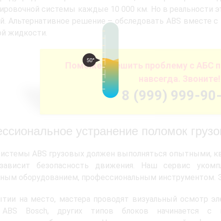
ировочной системы каждые 10 000 км. Но в реальности
й. Альтернативное решение – обследовать ABS вместе с
й жидкости.
50°
Поможем решить проблему с АБС п
навсегда. Звоните!
8 (999) 999-90
ссиональное устранение поломок груз
истемы ABS грузовых должен выполняться опытными, кв
зависит безопасность движения. Наш сервис укомп
ным оборудованием, профессиональным инструментом. Э
ытии на место, мастера проводят визуальный осмотр э
ABS Bosch, других типов блоков начинается с по