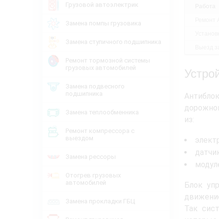
Грузовой автоэлектрик
Работа
Ремонт 
Замена помпы грузовика
Установ
Замена ступичного подшипника
Выезд за
Ремонт тормозной системы
грузовых автомобилей
Устро
Замена подвесного
подшипника
Антиблок
дорожном
Замена теплообменника
из:
Ремонт компрессора с
выездом
элект
датчи
Замена рессоры
модул
Отогрев грузовых
автомобилей
Блок уп
движение
Замена прокладки ГБЦ
Так сис