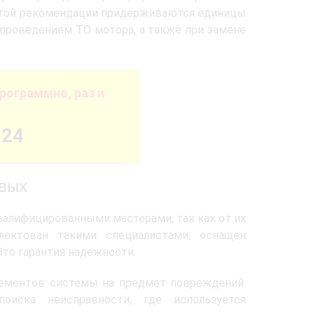
 этой рекомендации придерживаются единицы
 проведением ТО мотора, а также при замене
рограммно, раз и
-24
овых
алифицированными мастерами, так как от их
лектован такими специалистами, оснащен
то гарантия надежности.
лементов системы на предмет повреждений.
иска неисправности, где используется