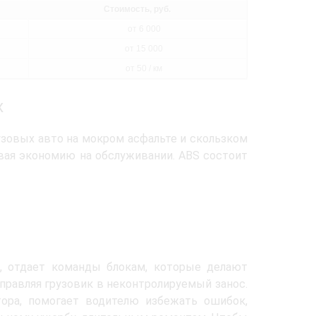
Стоимость, руб.
от 6 000
от 15 000
от 50 / км
х
узовых авто на мокром асфальте и скользком
вая экономию на обслуживании. ABS состоит
и, отдает команды блокам, которые делают
правляя грузовик в неконтролируемый занос.
ора, помогает водителю избежать ошибок,