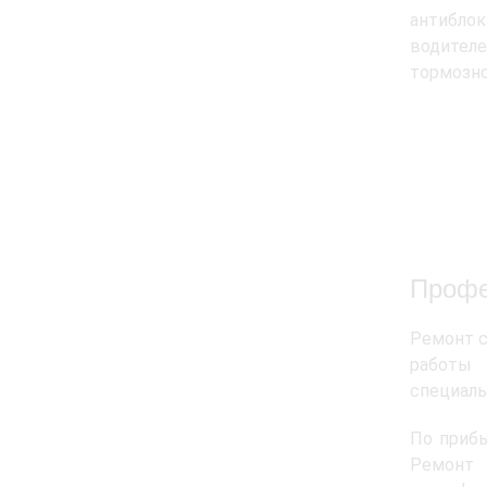
антиблок
водителе
тормозно
Профе
Ремонт с
работы 
специаль
По приб
Ремонт 