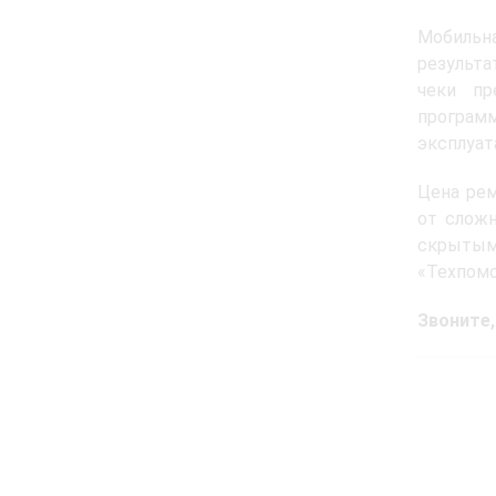
Мобильн
результа
чеки пр
програм
эксплуат
Цена рем
от сложн
скрытым 
«Техпомо
Звоните,