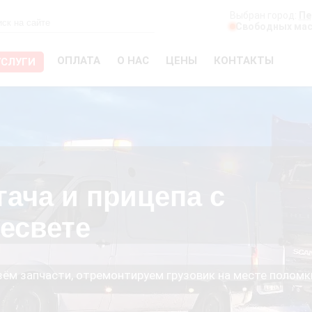
Выбран город:
Пе
Свободных мас
ОПЛАТА
О НАС
ЦЕНЫ
КОНТАКТЫ
УСЛУГИ
гача и прицепа с
есвете
езём запчасти, отремонтируем грузовик на месте поломк