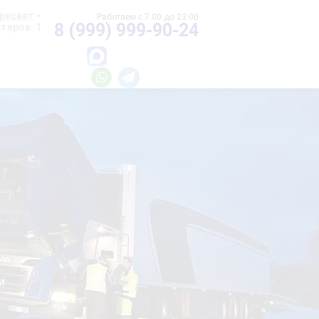
ресвет
8 (999) 999-90-24
теров: 1
и