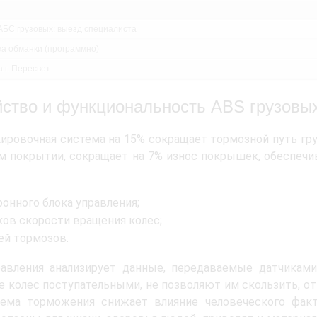
АБС грузовых: выезд специалиста
ка обманки (программно)
 г. Пересвет
йство и функциональность ABS грузовы
ировочная система на 15% сокращает тормозной путь гр
 покрытии, сокращает на 7% износ покрышек, обеспечи
ронного блока управления;
ков скорости вращения колес;
ей тормозов.
равления анализирует данные, передаваемые датчикам
 колес поступательными, не позволяют им скользить, от
тема торможения снижает влияние человеческого факт