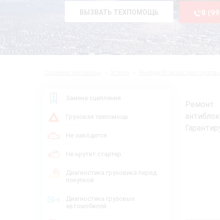
ВЫЗВАТЬ ТЕХПОМОЩЬ
8 (9
Грузовая техпомощь
Услуги
Выездной сервис для грузов
Замена сцепления
Ремонт 
антиблок
Грузовая техпомощь
Гарантир
Не заводится
Не крутит стартер
Диагностика грузовика перед
покупкой
Диагностика грузовых
автомобилей