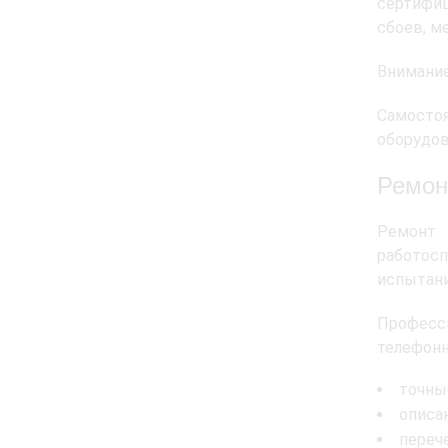
сертифиц
сбоев, м
Внимани
Самосто
оборудов
Ремон
Ремонт 
работос
испытани
Професси
телефонн
точны
описа
переч