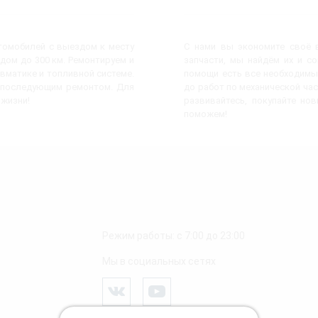
втомобилей с выездом к месту
С нами вы экономите своё в
дом до 300 км. Ремонтируем и
запчасти, мы найдём их и с
евматике и топливной системе.
помощи есть все необходимы
с последующим ремонтом. Для
до работ по механической час
 жизни!
развивайтесь, покупайте но
поможем!
Режим работы: с 7:00 до 23:00
Мы в социальных сетях