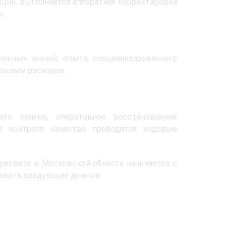
ции, выполняется аппаратная корректировка
ы.
льных знаний, опыта, специализированного
ельным расходам.
о полное, оперативное восстановление
ля контроля качества проводятся ходовые
ресвете и Московской области начинается с
тавить следующие данные: