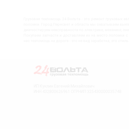
Грузовая техпомощь 24 Вольта - это ремонт грузовых а
поломки. Город Пересвет и область мы охватываем выез
диагностируем неисправности по электрике, механике, пн
Покупаем запчасти и доставляем их на место поломки 
нас техпомощь на дороге - это не вид заработка, это стиль
ИП Куклин Евгений Михайлович
ИНН 432800626961 ОГРНИП 325430000035748