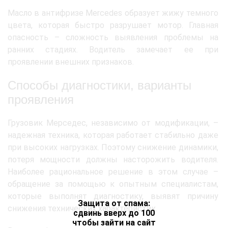
Масло в антифризе Mercedes образует жижу темного
цвета, которая быстро разрушает мотор. Главная
опасность – сложность выявления проблемы на
ранних стадиях. Водитель замечает ее при
проявлении внешних признаков.
Способы диагностики, варианты
проявления
Грузовик Мерседес, независимо от модификации, –
надежная техника, которая работает стабильно даже
при высоких нагрузках. Поэтому снижение динамики,
потеря мощности должны насторожить водителя.
Наиболее рациональное решение в этом случае –
обращение за помощью к опытным специалистам,
которые выполнят диагностику, выявят причину
Защита от спама:
снижения технических характеристик.
сдвинь вверх до 100
чтобы зайти на сайт