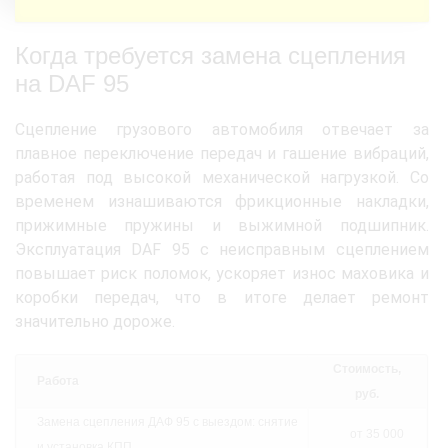
Когда требуется замена сцепления
на DAF 95
Сцепление грузового автомобиля отвечает за
плавное переключение передач и гашение вибраций,
работая под высокой механической нагрузкой. Со
временем изнашиваются фрикционные накладки,
прижимные пружины и выжимной подшипник.
Эксплуатация DAF 95 с неисправным сцеплением
повышает риск поломок, ускоряет износ маховика и
коробки передач, что в итоге делает ремонт
значительно дороже.
Стоимость,
Работа
руб.
Замена сцепления ДАФ 95 с выездом: снятие
от 35 000
и установка КПП