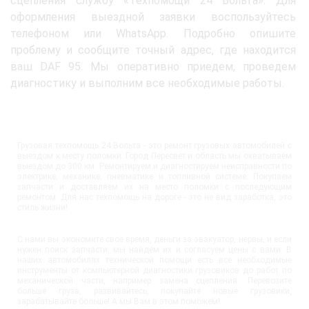
сцепления службу «Техпомощи 24 Вольта». Для
оформления выездной заявки воспользуйтесь
телефоном или WhatsApp. Подробно опишите
проблему и сообщите точный адрес, где находится
ваш DAF 95. Мы оперативно приедем, проведем
диагностику и выполним все необходимые работы.
Грузовая техпомощь 24 Вольта - это ремонт грузовых автомобилей с
выездом к месту поломки. Город Пересвет и область мы охватываем
выездом до 300 км. Ремонтируем и диагностируем неисправности по
электрике, механике, пневматике и топливной системе. Покупаем
запчасти и доставляем их на место поломки с последующим
ремонтом. Для нас техпомощь на дороге - это не вид заработка, это
стиль жизни!
С нами вы экономите своё время, деньги за эвакуатор, нервы, и если
нужен поиск запчасти, мы найдём их и согласуем цены с вами. В
наших автомобилях технической помощи есть все необходимые
инструменты от компьютерной диагностики грузовиков до работ по
механической части, например замена сцепления. Перевозите
больше груза, развивайтесь, покупайте новые грузовики,
зарабатывайте больше! А мы Вам в этом поможем!