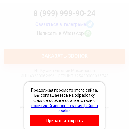
8 (999) 999-90-24
Связаться в телеграме
Написать в WhatsApp
ЗАКАЗАТЬ ЗВОНОК
ИП Куклин Евгений Михайлович
ИНН 432800626961 ОГРНИП 325430000035748
Политика конфиденциальности
Продолжая просмотр этого сайта,
Политика Cookies
Вы соглашаетесь на обработку
Пользовательское соглашение
файлов cookie в соответствии с
политикой использования файлов
© 2026 «Грузовая техпомощь 24 Вольта»
cookie
Принять и закрыть