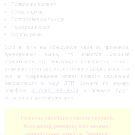
Появление виляния
Осевые шумы
Потеря плавности хода
Перегрев колеса
Скрипы рамы
Если в пути вы обнаружили один из признаков,
приведенных выше, то имеется большая
вероятность, что полуприцеп неисправен. Особое
внимание стоит уделить состоянию дышла и оси, так
как их повреждение может понести серьезные
неприятности в виде ДТП. Звоните по номеру
телефона
8 (999) 999-90-24
и поломка будет
устранена в кратчайший срок.
Техничка укомплектована: сваркой,
болгаркой, резаком, метчиками,
генератором, дрелью. Звоните!