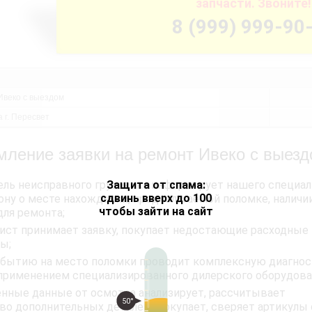
запчасти. Звоните!
8 (999) 999-90
Ивеко с выездом
 г. Пересвет
ление заявки на ремонт Ивеко с выез
Защита от спама:
ель неисправного грузовика информирует нашего специал
сдвинь вверх до 100
ону о месте нахождении, предполагаемой поломке, наличи
чтобы зайти на сайт
для ремонта;
ист принимает заявку, покупает недостающие расходные
ы;
ибытию на место поломки проводит комплексную диагнос
применением специализированного дилерского оборудова
енные данные от осмотра анализирует, рассчитывает
50°
во дополнительных деталей. Докупает, сверяет артикулы 