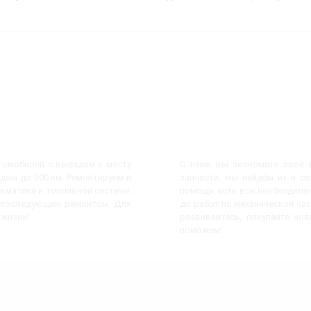
втомобилей с выездом к месту
С нами вы экономите своё в
дом до 300 км. Ремонтируем и
запчасти, мы найдём их и с
евматике и топливной системе.
помощи есть все необходимы
с последующим ремонтом. Для
до работ по механической час
 жизни!
развивайтесь, покупайте но
поможем!