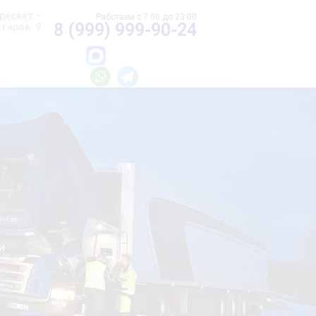
ресвет
8 (999) 999-90-24
теров: 9
и