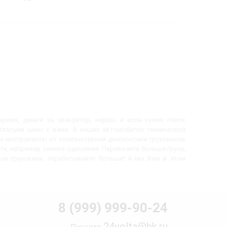
ремя, деньги за эвакуатор, нервы, и если нужен поиск
огласуем цены с вами. В наших автомобилях технической
е инструменты от компьютерной диагностики грузовиков
ти, например замена сцепления. Перевозите больше груза,
вые грузовики, зарабатывайте больше! А мы Вам в этом
8 (999) 999-90-24
24volta@bk.ru