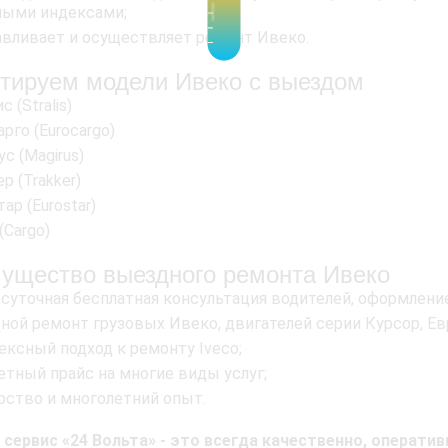
ными индексами;
авливает и осуществляет ремонт Ивеко.
тируем модели Ивеко с выездом
с (Stralis)
рго (Eurocargo)
с (Magirus)
р (Trakker)
ар (Eurostar)
(Cargo)
ущество выездного ремонта Ивеко
осуточная бесплатная консультация водителей, оформление
ной ремонт грузовых Ивеко, двигателей серии Курсор, Ев
ексный подход к ремонту Iveco;
тный прайс на многие виды услуг;
рство и многолетний опыт.
 сервис «24 Вольта» - это всегда качественно, оператив