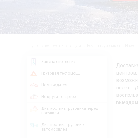
Грузовая техпомощь
Услуги
Ремонт грузовиков
Ивеко
Замена сцепления
Доставка
центров
Грузовая техпомощь
возможно
Не заводится
несёт у
восполь
Не крутит стартер
выездом 
Диагностика грузовика перед
покупкой
Диагностика грузовых
автомобилей