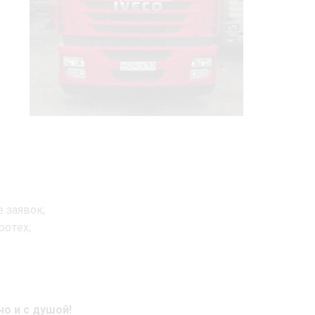
 заявок;
ротех;
но и с душой!