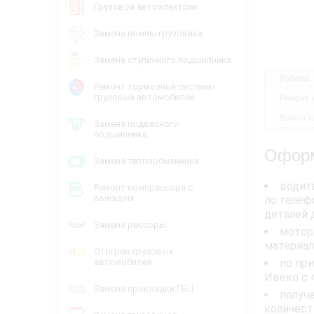
Грузовой автоэлектрик
Замена помпы грузовика
Замена ступичного подшипника
Работа
Ремонт тормозной системы
грузовых автомобилей
Ремонт 
Выезд за
Замена подвесного
подшипника
Оформ
Замена теплообменника
водит
Ремонт компрессора с
выездом
по телеф
деталей 
Замена рессоры
мотор
материал
Отогрев грузовых
автомобилей
по пр
Ивеко с 
Замена прокладки ГБЦ
получ
количест