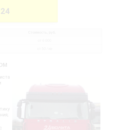
-24
Стоимость, руб.
от 6 000
от 50 / км
дом
иста
и
тику
ния;
с