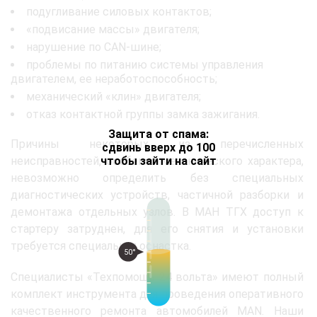
подугливание силовых контактов;
«подвисание массы» двигателя;
нарушение по CAN-шине;
проблемы по питанию системы управления
двигателем, ее неработоспособность;
механический «клин» двигателя;
отказ контактной группы замка зажигания.
Защита от спама:
Причины некоторых из перечисленных
сдвинь вверх до 100
чтобы зайти на сайт
неисправностей, особенно механического характера,
невозможно определить без специальных
диагностических устройств, частичной разборки и
демонтажа отдельных узлов. В МАН ТГХ доступ к
стартеру затруднен, для его снятия и установки
требуется специальная оснастка.
50°
Специалисты «Техпомощь 24 вольта» имеют полный
комплект инструмента для проведения оперативного
качественного ремонта автомобилей MAN. Наши