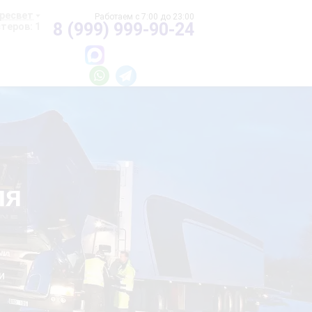
ресвет
8 (999) 999-90-24
теров: 1
ля
и