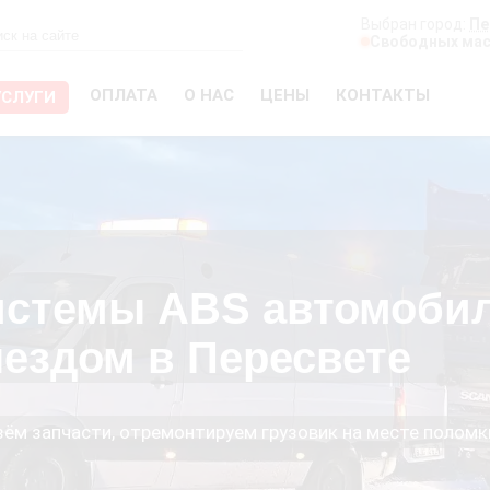
Выбран город:
Пе
Свободных мас
ОПЛАТА
О НАС
ЦЕНЫ
КОНТАКТЫ
УСЛУГИ
истемы ABS автомоби
ыездом в Пересвете
езём запчасти, отремонтируем грузовик на месте поломк