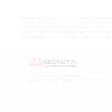
Грузовая техпомощь 24 Вольта - это ремонт грузовых а
поломки. Город Пересвет и область мы охватываем выез
диагностируем неисправности по электрике, механике, пн
Покупаем запчасти и доставляем их на место поломки 
нас техпомощь на дороге - это не вид заработка, это стиль
ИП Куклин Евгений Михайлович
ИНН 432800626961 ОГРНИП 325430000035748