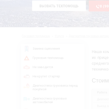
ВЫЗВАТЬ ТЕХПОМОЩЬ
8 (9
Грузовая техпомощь
Услуги
Диагностика грузовых автом
Замена сцепления
Наша ком
их прице
Грузовая техпомощь
среднего
Не заводится
техничко
Не крутит стартер
Стоим
Диагностика грузовика перед
покупкой
Работа
Диагностика грузовых
Диагнос
автомобилей
Выезд за