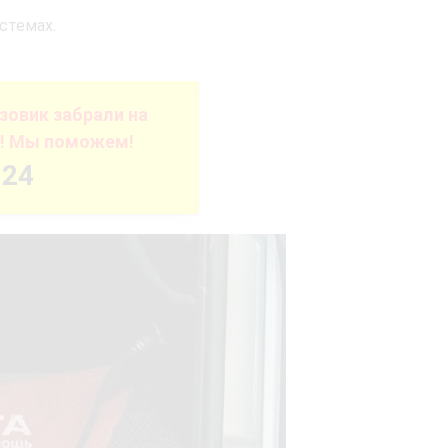
стемах.
зовик забрали на
е! Мы поможем!
-24