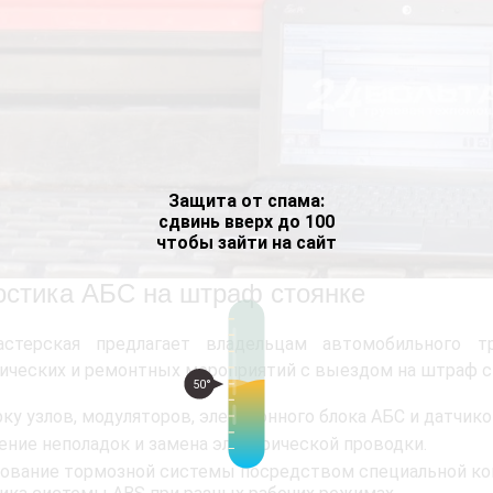
Защита от спама:
сдвинь вверх до 100
чтобы зайти на сайт
остика АБС на штраф стоянке
стерская предлагает владельцам автомобильного т
ических и ремонтных мероприятий с выездом на штраф ст
50°
ку узлов, модуляторов, электронного блока АБС и датчико
ение неполадок и замена электрической проводки.
ование тормозной системы посредством специальной к