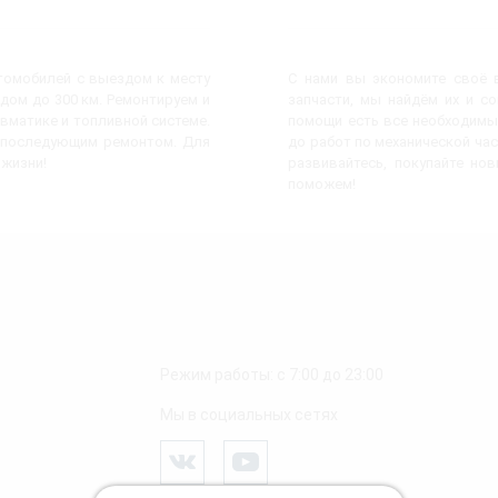
втомобилей с выездом к месту
С нами вы экономите своё в
дом до 300 км. Ремонтируем и
запчасти, мы найдём их и с
евматике и топливной системе.
помощи есть все необходимы
с последующим ремонтом. Для
до работ по механической час
 жизни!
развивайтесь, покупайте но
поможем!
Режим работы: с 7:00 до 23:00
Мы в социальных сетях