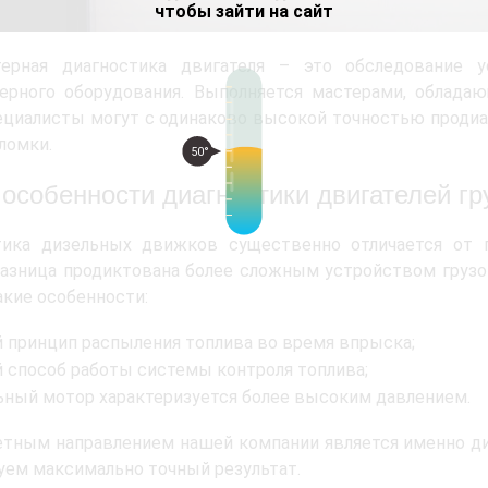
чтобы зайти на сайт
ерная диагностика двигателя – это обследование 
ерного оборудования. Выполняется мастерами, облада
циалисты могут с одинаково высокой точностью продиаг
ломки.
50°
 особенности диагностики двигателей гр
тика дизельных движков существенно отличается от 
азница продиктована более сложным устройством грузо
кие особенности:
й принцип распыления топлива во время впрыска;
й способ работы системы контроля топлива;
ьный мотор характеризуется более высоким давлением.
тным направлением нашей компании является именно ди
уем максимально точный результат.