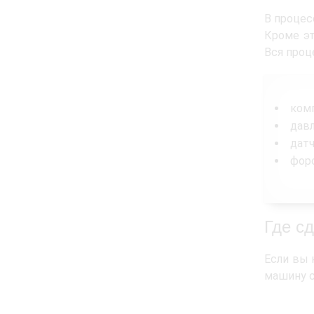
В процес
Кроме эт
Вся проц
комп
давл
датч
форс
Где с
Если вы 
машину с