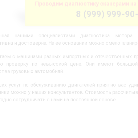
Проводим диагностику сканерами на 
8 (999) 999-90
нная нашими специалистами диагностика мотора г
ивна и достоверна. На ее основании можно смело планир
таем с машинами разных импортных и отечественных п
ю проверку по невысокой цене. Они имеют большой
тва грузовых автомобилй.
их услуг по обслуживанию двигателей приятно вас удив
ники можно у наших консультантов. Стоимость рассчиты
одно сотрудничать с нами на постоянной основе.