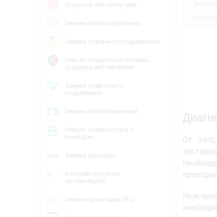
Диагнос
Грузовой автоэлектрик
Выезд за
Замена помпы грузовика
Замена ступичного подшипника
Ремонт тормозной системы
грузовых автомобилей
Замена подвесного
подшипника
Замена теплообменника
Диагн
Ремонт компрессора с
выездом
От того
тестиро
Замена рессоры
Необход
Отогрев грузовых
проводит
автомобилей
Неиспра
Замена прокладки ГБЦ
необходи