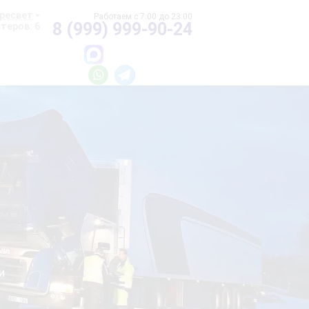
ресвет
8 (999) 999-90-24
теров: 6
и