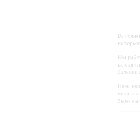
Выполне
информат
Мы рабо
выездну
большинс
Цена наш
иной тех
было выг