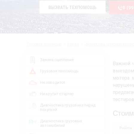
ВЫЗВАТЬ ТЕХПОМОЩЬ
8 (9
Грузовая техпомощь
Услуги
Диагностика грузовых автом
Замена сцепления
Важной ч
выездом
Грузовая техпомощь
мотора 
Не заводится
нарушен
предлаг
Не крутит стартер
тестиров
Диагностика грузовика перед
покупкой
Стоим
Диагностика грузовых
автомобилей
Работа