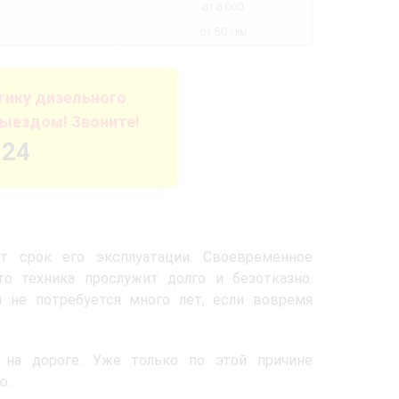
от 6 000
от 50 / км
ику дизельного
выездом! Звоните!
-24
ит срок его эксплуатации. Своевременное
то техника прослужит долго и безотказно.
не потребуется много лет, если вовремя
 на дороге. Уже только по этой причине
ю.