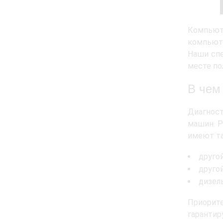
Компьют
компьют
Наши спе
месте по
В чем
Диагнос
машин. Р
имеют та
друго
друго
дизел
Приорите
гарантир