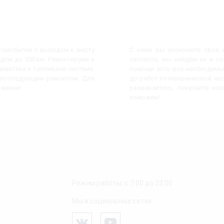
втомобилей с выездом к месту
С нами вы экономите своё в
дом до 300 км. Ремонтируем и
запчасти, мы найдём их и с
евматике и топливной системе.
помощи есть все необходимы
с последующим ремонтом. Для
до работ по механической час
 жизни!
развивайтесь, покупайте но
поможем!
Режим работы: с 7:00 до 23:00
Мы в социальных сетях