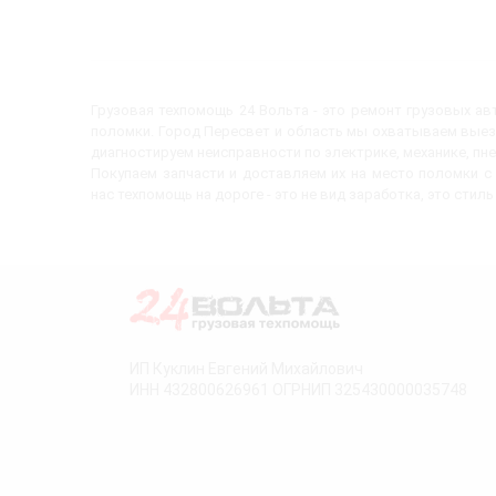
Грузовая техпомощь 24 Вольта - это ремонт грузовых а
поломки. Город Пересвет и область мы охватываем выез
диагностируем неисправности по электрике, механике, пн
Покупаем запчасти и доставляем их на место поломки 
нас техпомощь на дороге - это не вид заработка, это стиль
ИП Куклин Евгений Михайлович
ИНН 432800626961 ОГРНИП 325430000035748