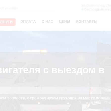
Выбран город:
Пе
Свободных мас
ОПЛАТА
О НАС
ЦЕНЫ
КОНТАКТЫ
УСЛУГИ
вигателя с выездом в
езём запчасти, отремонтируем грузовик на месте поломк