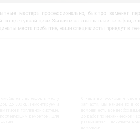
ытные мастера профессионально, быстро заменят п
й, по доступной цене. Звоните на контактный телефон, о
динаты места прибытия, наши специалисты приедут в теч
втомобилей с выездом к месту
С нами вы экономите своё в
дом до 300 км. Ремонтируем и
запчасти, мы найдём их и с
евматике и топливной системе.
помощи есть все необходимы
с последующим ремонтом. Для
до работ по механической час
 жизни!
развивайтесь, покупайте но
поможем!