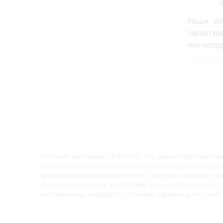
Наши оп
гарантие
или коор
Грузовая техпомощь 24 Вольта - это ремонт грузовых а
поломки. Город Пересвет и область мы охватываем выез
диагностируем неисправности по электрике, механике, пн
Покупаем запчасти и доставляем их на место поломки 
нас техпомощь на дороге - это не вид заработка, это стиль