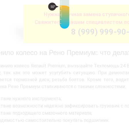
50°
Нужна срочная замена ступично
Свяжитесь с нашим специалистом п
8 (999) 999-90
нило колесо на Рено Премиум: что дела
линило колесо Renault Premium, вызывайте Техпомощь 24 
, так как это может усугубить ситуацию. При демонта
ется тормозной диск, резьба болтов. Кроме того, води
ка Рено Премиум сталкиваются с такими сложностями:
ствие нужного инструмента;
ствие возможности надежно зафиксировать грузовик с п
ствие подходящего смазочного материала;
одимостью самостоятельно покупать подшипник.