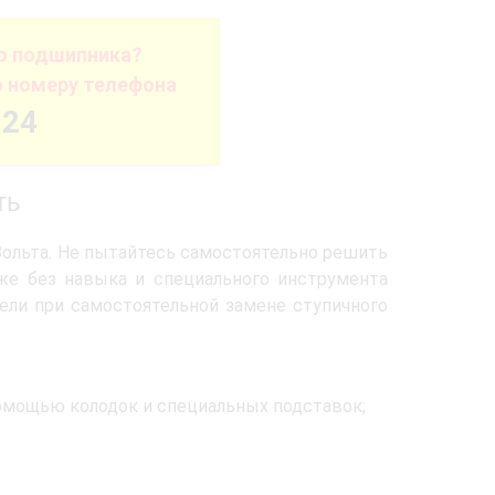
го подшипника?
о номеру телефона
-24
ть
Вольта. Не пытайтесь самостоятельно решить
же без навыка и специального инструмента
тели при самостоятельной замене ступичного
омощью колодок и специальных подставок;