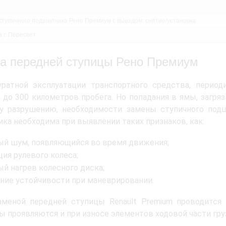
ступичного подшипника Рено Премиум с выездом: снятие/установка
 г. Пересвет
а передней ступицы Рено Премиум
уратной эксплуатации транспортного средства, перио
 до 300 километров пробега. Но попадания в ямы, загряз
у разрушению, необходимости замены ступичного подши
ка необходима при выявлении таких признаков, как:
ый шум, появляющийся во время движения;
ия рулевого колеса;
ый нагрев колесного диска;
ние устойчивости при маневрировании.
аменой передней ступицы Renault Premium проводится
 проявляются и при износе элементов ходовой части гру