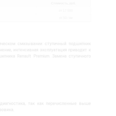
Стоимость, руб.
от 17 000
от 50 / км
дическом смазывании ступичный подшипник
нение, интенсивная эксплуатация приводит к
пника Renault Premium. Замена ступичного
 диагностика, так как перечисленные выше
зовика.