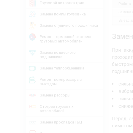
Грузовой автоэлектрик
Работа
Замена 
Замена помпы грузовика
Выезд за
Замена ступичного подшипника
Замен
Ремонт тормозной системы
грузовых автомобилей
При акк
Замена подвесного
проходит
подшипника
быстром
Замена теплообменника
подшипни
Ремонт компрессора с
сильн
выездом
вибрац
Замена рессоры
сильн
сниже
Отогрев грузовых
автомобилей
Перед з
Замена прокладки ГБЦ
симптомы