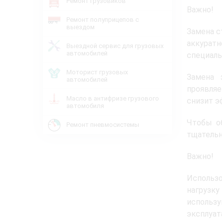
Ремонт грузовиков
Важно!
Ремонт полуприцепов с
выездом
Замена с
аккуратн
Выездной сервис для грузовых
автомобилей
специаль
Моторист грузовых
Замена 
автомобилей
проявляе
Масло в антифризе грузового
снизит э
автомобиля
Чтобы об
Ремонт пневмосистемы
тщательн
Важно!
Использ
нагрузк
использ
эксплуат