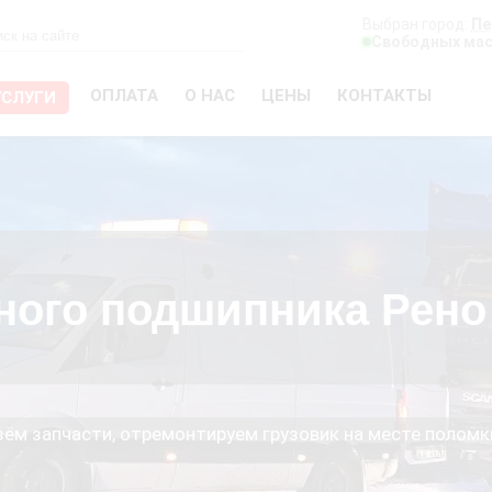
Выбран город:
Пе
Свободных мас
ОПЛАТА
О НАС
ЦЕНЫ
КОНТАКТЫ
УСЛУГИ
ного подшипника Рено
езём запчасти, отремонтируем грузовик на месте поломк