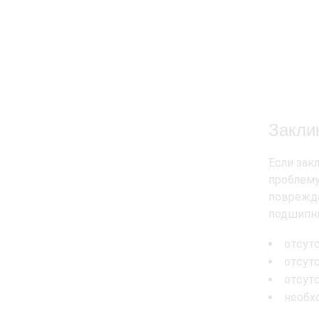
Закли
Если зак
проблему
поврежда
подшипни
отсут
отсут
отсут
необх