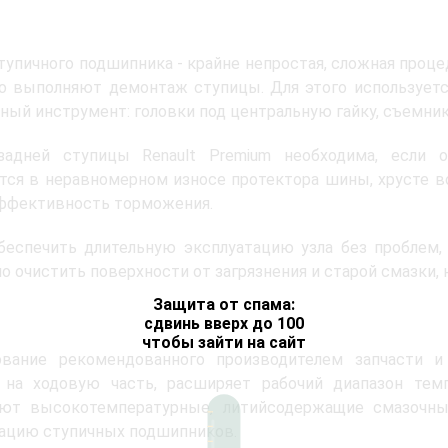
тупичного подшипника - крайне непростая, сложная проце
о выполняют демонтаж ступицы. Для этого используетс
ный инструмент: головки под центральную гайку, съемник
задней ступицы Renault Premium необходима, если 
тся в неравномерном износе протектора шины, хрусте 
ффективность торможения.
еспечить длительную эксплуатацию узла без проблем, 
о очистить поверхности от загрязнения и старой смазки, 
Защита от спама:
сдвинь вверх до 100
чтобы зайти на сайт
ование рекомендованного производителем запчасти и
у на ходовую часть, расширяет рабочий диапазон тем
уют высокотемпературные, литийсодержащие смазочны
ацию ступичных подшипников.