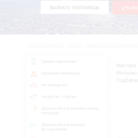
ВЫЗВАТЬ ТЕХПОМОЩЬ
8 (9
Грузовая техпомощь
Услуги
Замена ступичного подшипни
Замена сцепления
Мастера 
Московс
Грузовая техпомощь
Подбирае
Не заводится
Не крутит стартер
Диагностика грузовика перед
покупкой
Диагностика грузовых
автомобилей