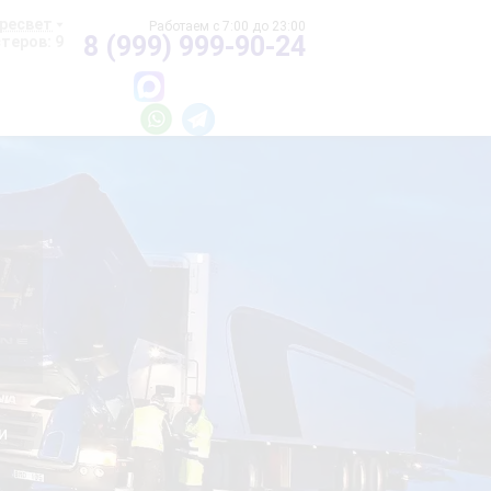
ресвет
8 (999) 999-90-24
теров: 9
и